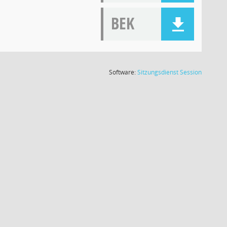
BEK
(Wird in
Software:
Sitzungsdienst
Session