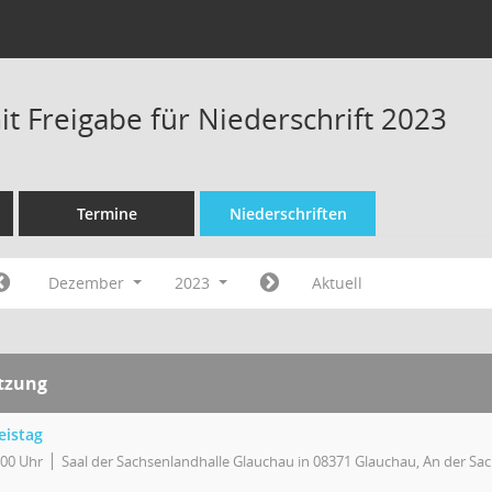
t Freigabe für Niederschrift 2023
Termine
Niederschriften
Dezember
2023
Aktuell
itzung
eistag
:00 Uhr
Saal der Sachsenlandhalle Glauchau in 08371 Glauchau, An der Sa