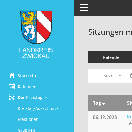
Toggle navigation
Sitzungen mi
Kalender
Startseite
Monat
Kalender
Der Kreistag
Tag
S
Kreistag/Ausschüsse
06.12.2023
Kr
Fraktionen
16
Gruppen