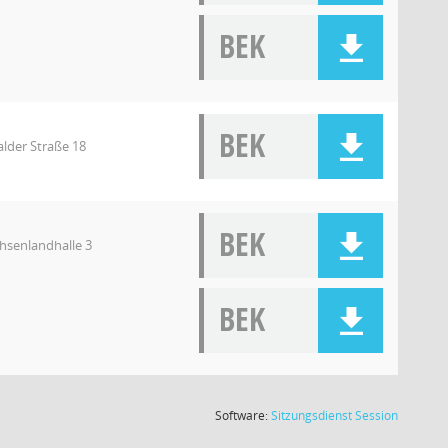
BEK
BEK
lder Straße 18
BEK
chsenlandhalle 3
BEK
(Wird in
Software:
Sitzungsdienst
Session