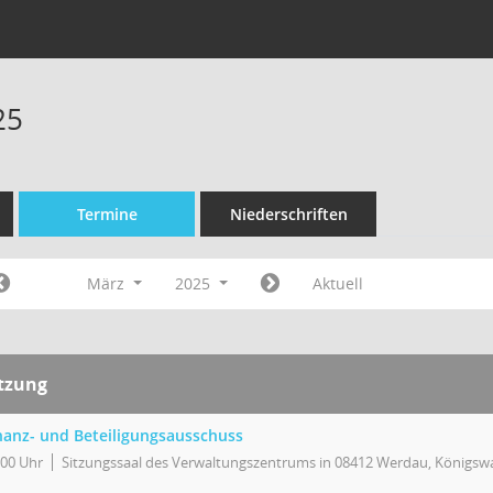
25
Termine
Niederschriften
März
2025
Aktuell
itzung
nanz- und Beteiligungsausschuss
:00 Uhr
Sitzungssaal des Verwaltungszentrums in 08412 Werdau, Königswa