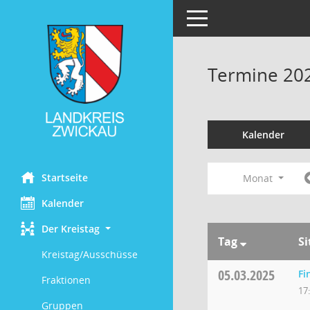
Toggle navigation
Termine 20
Kalender
Startseite
Monat
Kalender
Der Kreistag
Tag
S
Kreistag/Ausschüsse
05.03.2025
Fi
Fraktionen
17
Gruppen