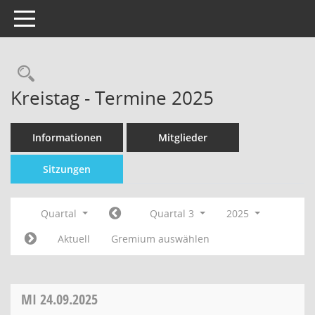
Toggle navigation
Kreistag - Termine 2025
Informationen
Mitglieder
Sitzungen
Quartal
Quartal 3
2025
Aktuell
Gremium auswählen
MI
24.09.2025