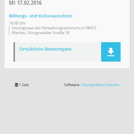
MI
17.02.2016
Bildungs- und Kulturausschuss
16:00 Uhr
Sitzungssaal des Verwaltungszentrums in 08412
Werdau, Königswalder Straße 18
Ortsübliche Bekanntgabe
(Wird in
1 Satz
Software:
Sitzungsdienst
Session