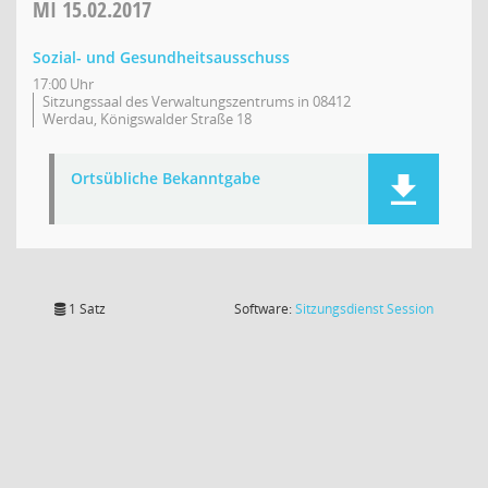
MI
15.02.2017
Sozial- und Gesundheitsausschuss
17:00 Uhr
Sitzungssaal des Verwaltungszentrums in 08412
Werdau, Königswalder Straße 18
Ortsübliche Bekanntgabe
(Wird in
1 Satz
Software:
Sitzungsdienst
Session