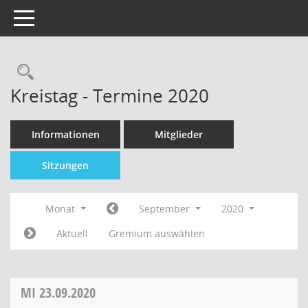
Toggle navigation
Kreistag - Termine 2020
Informationen
Mitglieder
Sitzungen
Monat
September
2020
Aktuell
Gremium auswählen
MI
23.09.2020