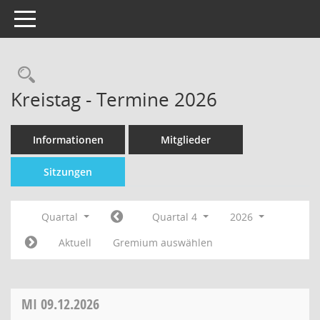
Toggle navigation
Kreistag - Termine 2026
Informationen
Mitglieder
Sitzungen
Quartal
Quartal 4
2026
Aktuell
Gremium auswählen
MI
09.12.2026