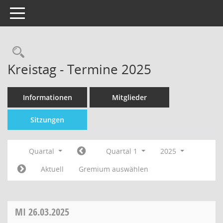
Toggle navigation
Kreistag - Termine 2025
Informationen
Mitglieder
Sitzungen
Quartal
Quartal 1
2025
Aktuell
Gremium auswählen
MI
26.03.2025