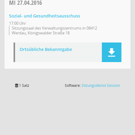
MI
27.04.2016
Sozial- und Gesundheitsausschuss
17:00 Uhr
Sitzungssaal des Verwaltungszentrums in 08412
Werdau, Königswalder Straße 18
Ortsübliche Bekanntgabe
(Wird in
1 Satz
Software:
Sitzungsdienst
Session