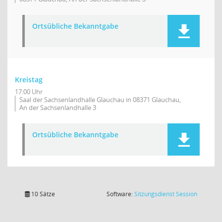
Ortsübliche Bekanntgabe
Kreistag
17:00 Uhr
Saal der Sachsenlandhalle Glauchau in 08371 Glauchau,
An der Sachsenlandhalle 3
Ortsübliche Bekanntgabe
(Wird in
10 Sätze
Software:
Sitzungsdienst
Session