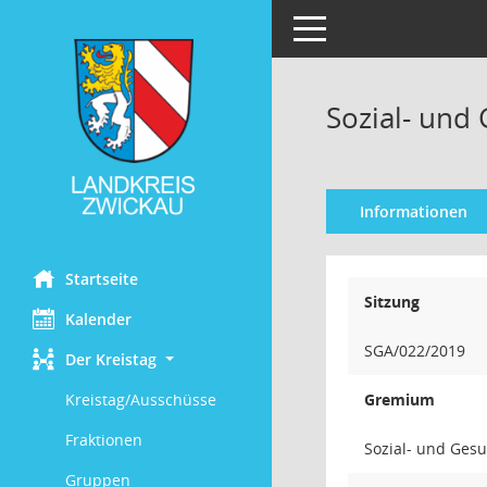
Toggle navigation
Sozial- und
Informationen
Startseite
Sitzung
Kalender
SGA/022/2019
Der Kreistag
Kreistag/Ausschüsse
Gremium
Fraktionen
Sozial- und Ges
Gruppen