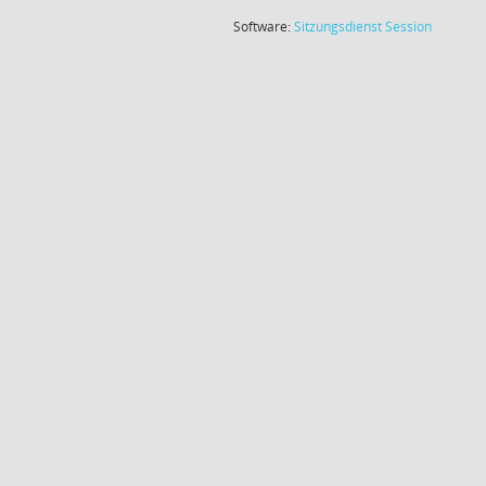
(Wird in
Software:
Sitzungsdienst
Session