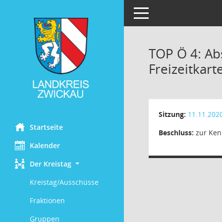
Toggle navigation
TOP Ö 4: Ab
Freizeitkar
Sitzung:
11.11.202
Startseite
Beschluss:
zur Ken
Kalender
Der Kreistag
Kreistag/Ausschüsse
Fraktionen
Gruppen