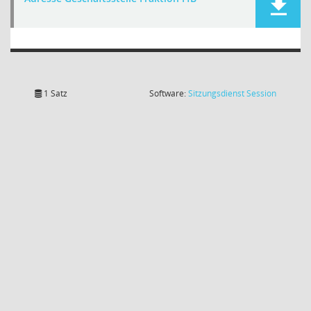
(Wird in
1 Satz
Software:
Sitzungsdienst
Session