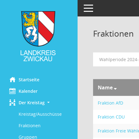
Toggle navigation
Fraktionen
Wahlperiode 2024
Startseite
Name
Kalender
Der Kreistag
Fraktion AfD
Kreistag/Ausschüsse
Fraktion CDU
Fraktionen
Fraktion Freie Wähl
Gruppen