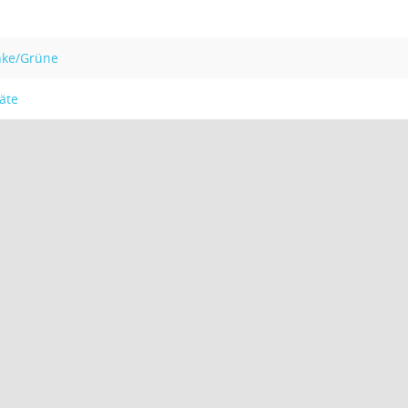
inke/Grüne
räte