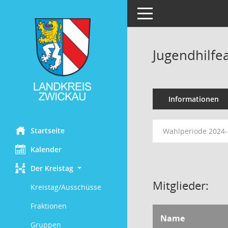
Toggle navigation
Jugendhilfe
Informationen
Startseite
Wahlperiode 2024
Kalender
Der Kreistag
Mitglieder:
Kreistag/Ausschüsse
Fraktionen
Name
Gruppen