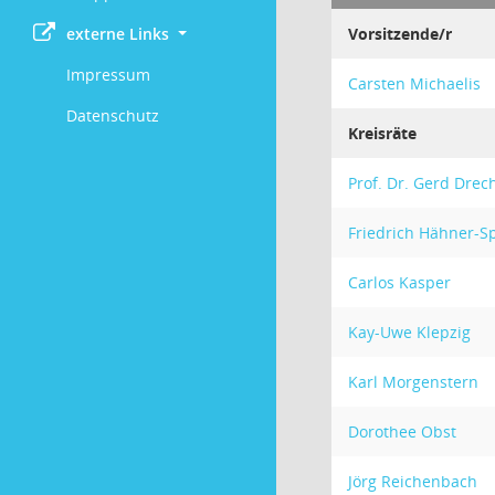
externe Links
Vorsitzende/r
Impressum
Carsten Michaelis
Datenschutz
Kreisräte
Prof. Dr. Gerd Drec
Friedrich Hähner-S
Carlos Kasper
Kay-Uwe Klepzig
Karl Morgenstern
Dorothee Obst
Jörg Reichenbach