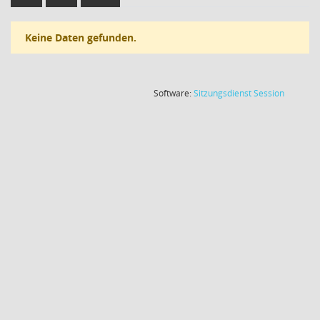
Keine Daten gefunden.
(Wird in
Software:
Sitzungsdienst
Session