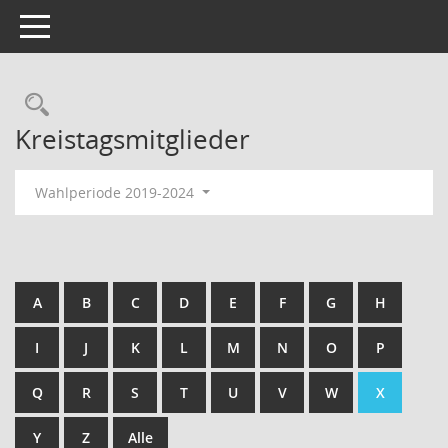
Toggle navigation
Kreistagsmitglieder
Wahlperiode 2019-2024
A
B
C
D
E
F
G
H
I
J
K
L
M
N
O
P
Q
R
S
T
U
V
W
X
Y
Z
Alle