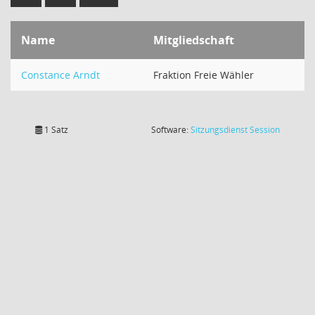
Name
Mitgliedschaft
Constance Arndt
Fraktion Freie Wähler
(Wird in
1 Satz
Software:
Sitzungsdienst
Session