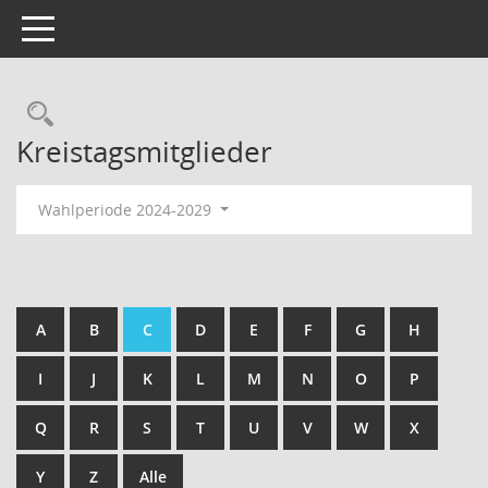
Toggle navigation
Kreistagsmitglieder
Wahlperiode 2024-2029
A
B
C
D
E
F
G
H
I
J
K
L
M
N
O
P
Q
R
S
T
U
V
W
X
Y
Z
Alle