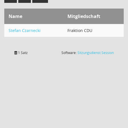
Name
Mitgliedschaft
Stefan Czarnecki
Fraktion CDU
(Wird in
1 Satz
Software:
Sitzungsdienst
Session