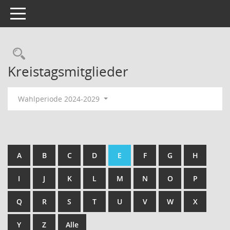
Toggle navigation
Kreistagsmitglieder
Wahlperiode 2024-2029
A
B
C
D
E
F
G
H
I
J
K
L
M
N
O
P
Q
R
S
T
U
V
W
X
Y
Z
Alle