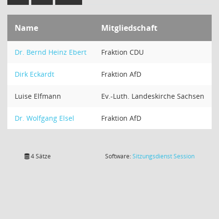
Name
Mitgliedschaft
Dr. Bernd Heinz Ebert
Fraktion CDU
Dirk Eckardt
Fraktion AfD
Luise Elfmann
Ev.-Luth. Landeskirche Sachsen
Dr. Wolfgang Elsel
Fraktion AfD
(Wird in
4 Sätze
Software:
Sitzungsdienst
Session