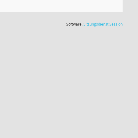
(Wird in
Software:
Sitzungsdienst
Session