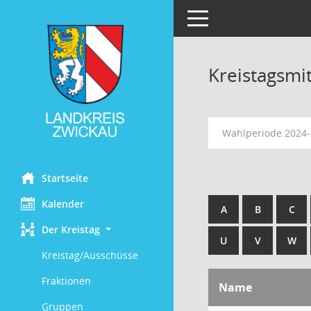
Toggle navigation
Kreistagsmi
Wahlperiode 2024
Startseite
Kalender
A
B
C
Der Kreistag
U
V
W
Kreistag/Ausschüsse
Fraktionen
Name
Gruppen