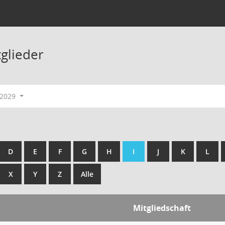
tglieder
-2029
D
E
F
G
H
I
J
K
L
X
Y
Z
Alle
Mitgliedschaft