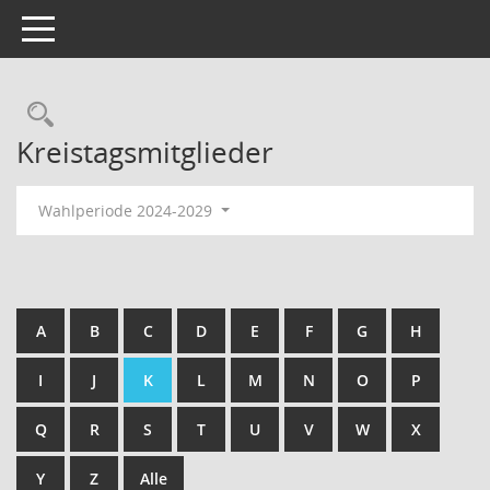
Toggle navigation
Kreistagsmitglieder
Wahlperiode 2024-2029
A
B
C
D
E
F
G
H
I
J
K
L
M
N
O
P
Q
R
S
T
U
V
W
X
Y
Z
Alle