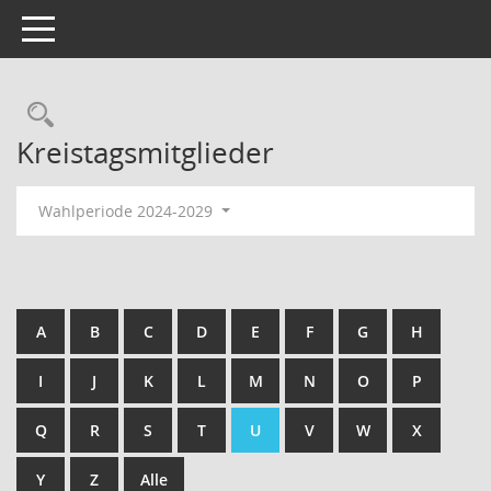
Toggle navigation
Kreistagsmitglieder
Wahlperiode 2024-2029
A
B
C
D
E
F
G
H
I
J
K
L
M
N
O
P
Q
R
S
T
U
V
W
X
Y
Z
Alle