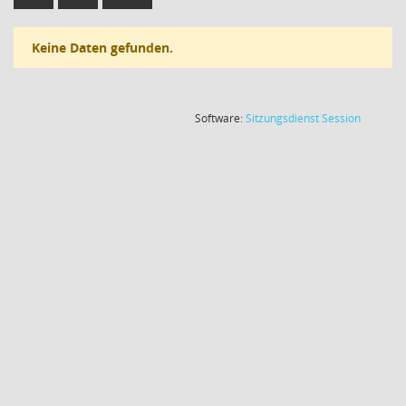
Keine Daten gefunden.
(Wird in
Software:
Sitzungsdienst
Session