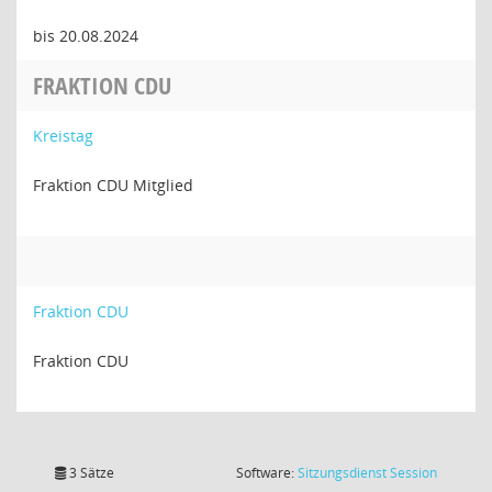
bis 20.08.2024
FRAKTION CDU
Kreistag
Fraktion CDU Mitglied
Fraktion CDU
Fraktion CDU
(Wird in
3 Sätze
Software:
Sitzungsdienst
Session