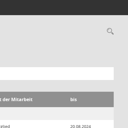
Rec
t der Mitarbeit
bis
tglied
20.08.2024