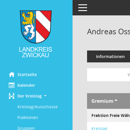
Toggle navigation
Andreas Os
Informationen
Startseite
W
Kalender
Der Kreistag
Gremium
Kreistag/Ausschüsse
Fraktion Freie Wäh
Fraktionen
Gruppen
Kreistag