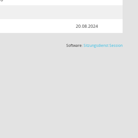
20.08.2024
(Wird in
Software:
Sitzungsdienst
Session