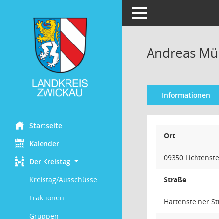
Toggle navigation
Andreas Mül
Informationen
Startseite
Ort
Kalender
09350 Lichtenste
Der Kreistag
Kreistag/Ausschüsse
Straße
Fraktionen
Hartensteiner St
Gruppen