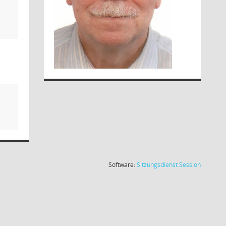
(Wird in
Software:
Sitzungsdienst
Session