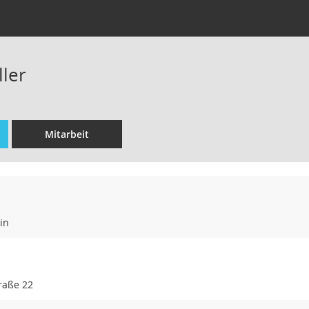
ler
Mitarbeit
in
raße 22