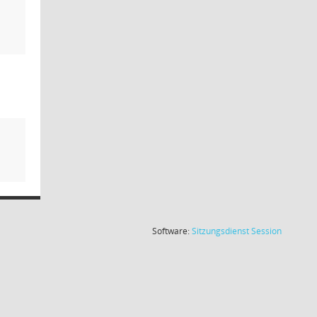
(Wird in
Software:
Sitzungsdienst
Session