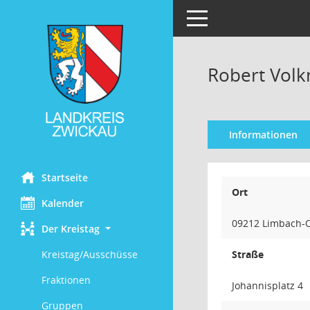
Toggle navigation
Robert Vol
Informationen
Startseite
Ort
Kalender
09212 Limbach-
Der Kreistag
Kreistag/Ausschüsse
Straße
Fraktionen
Johannisplatz 4
Gruppen