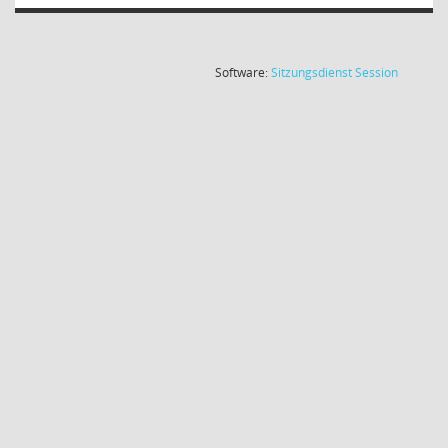
(Wird in
Software:
Sitzungsdienst
Session