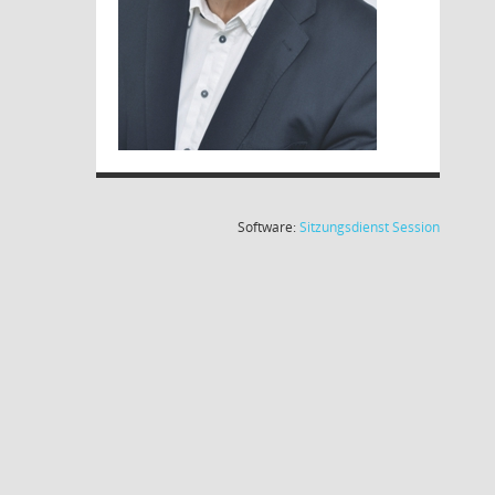
(Wird in
Software:
Sitzungsdienst
Session