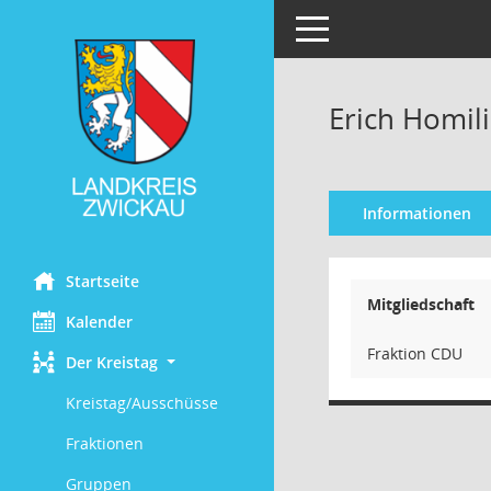
Toggle navigation
Erich Homil
Informationen
Startseite
Mitgliedschaft
Kalender
Fraktion CDU
Der Kreistag
Kreistag/Ausschüsse
Fraktionen
Gruppen