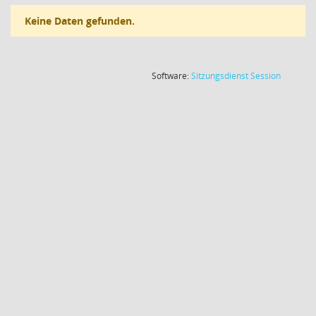
Keine Daten gefunden.
(Wird in
Software:
Sitzungsdienst
Session