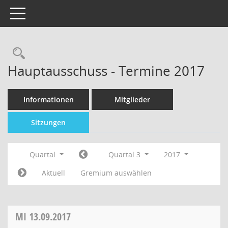
Toggle navigation
Hauptausschuss - Termine 2017
Informationen
Mitglieder
Sitzungen
Quartal
Quartal 3
2017
Aktuell
Gremium auswählen
MI
13.09.2017