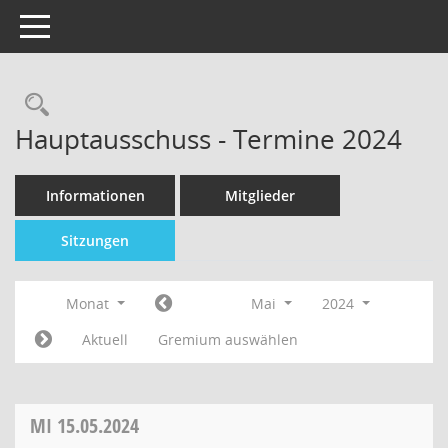
Toggle navigation
Hauptausschuss - Termine 2024
Informationen
Mitglieder
Sitzungen
Monat
Mai
2024
Aktuell
Gremium auswählen
MI
15.05.2024