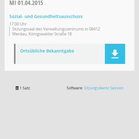
MI
01.04.2015
Sozial- und Gesundheitsausschuss
17:00 Uhr
Sitzungssaal des Verwaltungszentrums in 08412
Werdau, Königswalder Straße 18
Ortsübliche Bekanntgabe
(Wird in
1 Satz
Software:
Sitzungsdienst
Session