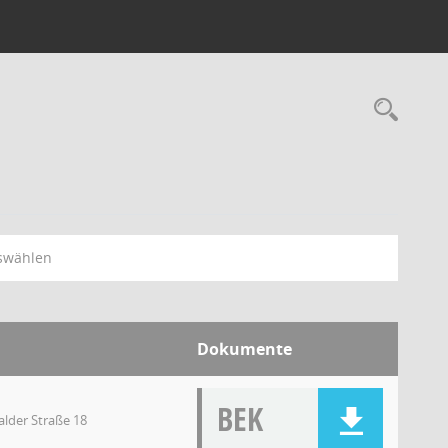
swählen
Dokumente
BEK
lder Straße 18