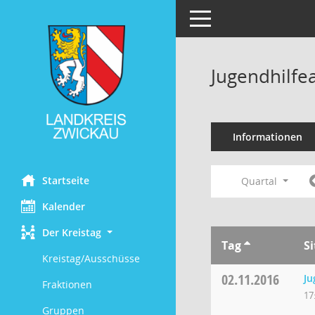
Toggle navigation
Jugendhilfe
Informationen
Startseite
Quartal
Kalender
Der Kreistag
Tag
S
Kreistag/Ausschüsse
02.11.2016
Ju
Fraktionen
17
Gruppen