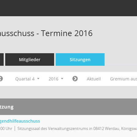
ausschuss - Termine 2016
Mitglieder
Sitzungen
Quartal 4
2016
Aktuell
Gremium au
itzung
gendhilfeausschuss
:00 Uhr
Sitzungssaal des Verwaltungszentrums in 08412 Werdau, Königswa