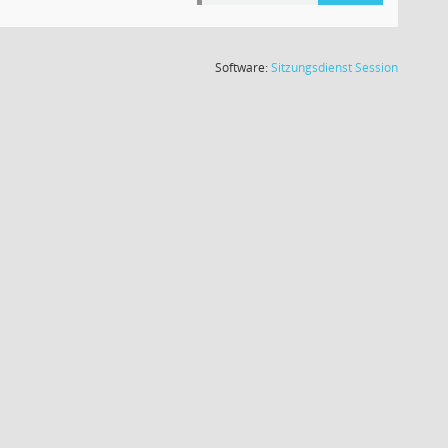
(Wird in
Software:
Sitzungsdienst
Session