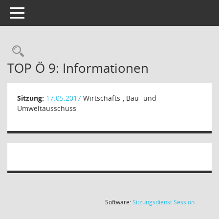
Toggle navigation
TOP Ö 9: Informationen
Sitzung:
17.05.2017
Wirtschafts-, Bau- und
Umweltausschuss
(Wird in
Software:
Sitzungsdienst
Session