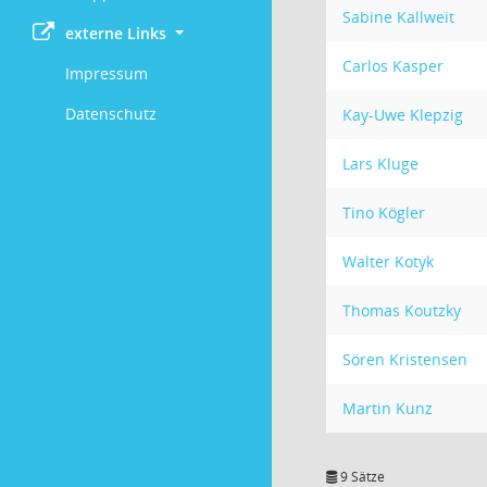
Sabine Kallweit
externe Links
Carlos Kasper
Impressum
Datenschutz
Kay-Uwe Klepzig
Lars Kluge
Tino Kögler
Walter Kotyk
Thomas Koutzky
Sören Kristensen
Martin Kunz
9 Sätze