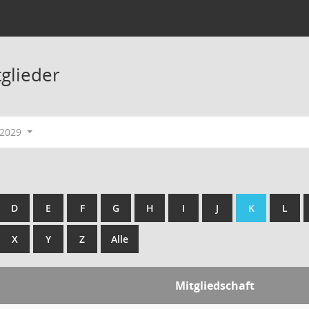
tglieder
-2029
D
E
F
G
H
I
J
K
L
X
Y
Z
Alle
Mitgliedschaft