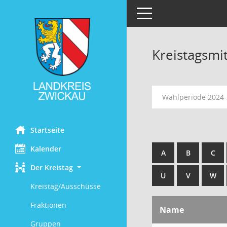
Toggle navigation
Kreistagsmi
Wahlperiode 2024
Startseite
Kalender
A
B
C
Der Kreistag
U
V
W
Kreistag/Ausschüsse
Fraktionen
Name
Gruppen