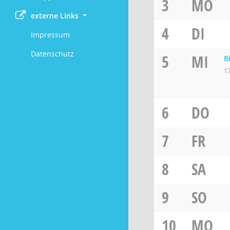
3
MO
externe Links
4
DI
Impressum
Datenschutz
5
MI
B
1
6
DO
7
FR
8
SA
9
SO
10
MO