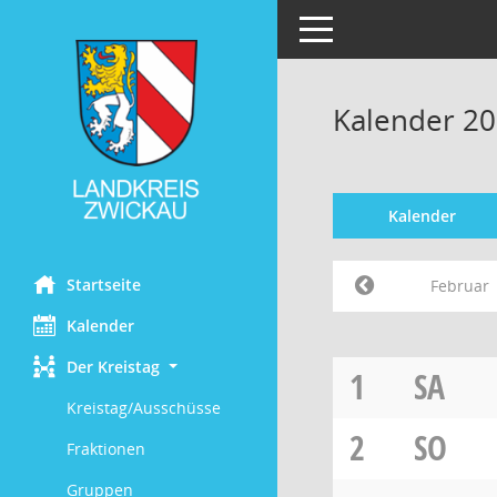
Toggle navigation
Kalender 20
Kalender
Startseite
Februar
Kalender
Der Kreistag
1
SA
Kreistag/Ausschüsse
2
SO
Fraktionen
Gruppen