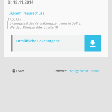
DI
18.11.2014
Jugendhilfeausschuss
17:00 Uhr
Sitzungssaal des Verwaltungszentrums in 08412
Werdau, Königswalder Straße 18
Ortsübliche Bekanntgabe
(Wird in
1 Satz
Software:
Sitzungsdienst
Session