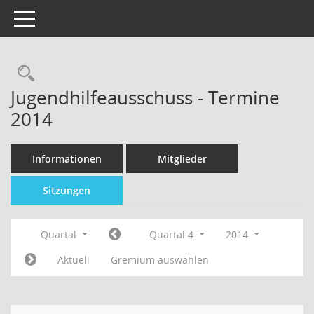
Toggle navigation
Jugendhilfeausschuss - Termine
2014
Informationen
Mitglieder
Sitzungen
Quartal
Quartal 4
2014
Aktuell
Gremium auswählen