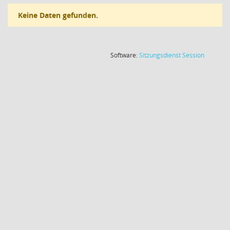
Keine Daten gefunden.
(Wird in
Software:
Sitzungsdienst
Session