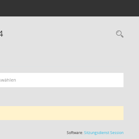
4
swählen
(Wird in
Software:
Sitzungsdienst
Session