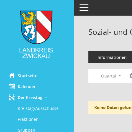
Toggle navigation
Sozial- und
Informationen
Startseite
Quartal
Kalender
Der Kreistag
Keine Daten gefun
Kreistag/Ausschüsse
Fraktionen
Gruppen