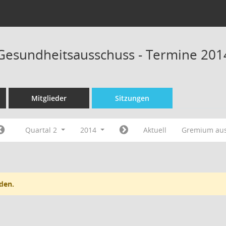
 Gesundheitsausschuss - Termine 201
Mitglieder
Sitzungen
Quartal 2
2014
Aktuell
Gremium au
den.