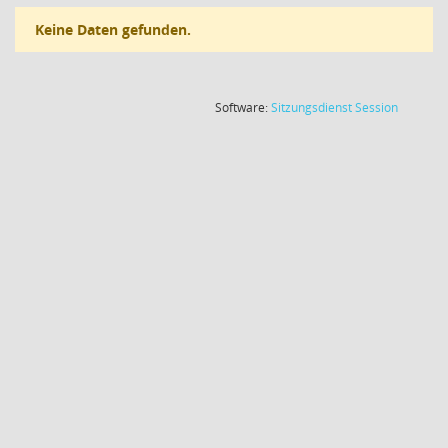
Keine Daten gefunden.
(Wird in
Software:
Sitzungsdienst
Session