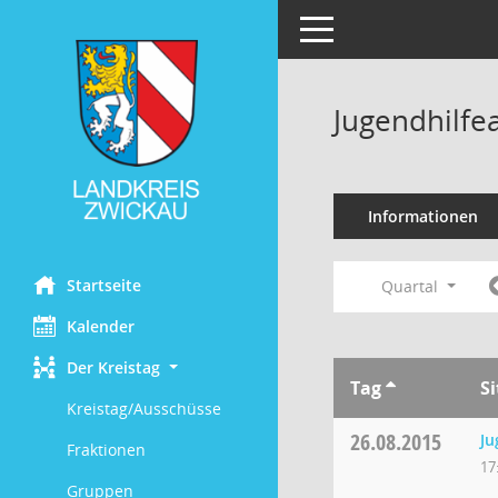
Toggle navigation
Jugendhilfe
Informationen
Startseite
Quartal
Kalender
Der Kreistag
Tag
S
Kreistag/Ausschüsse
26.08.2015
Ju
Fraktionen
17
Gruppen