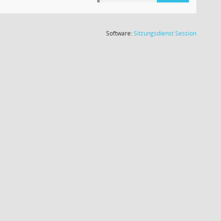
(Wird in
Software:
Sitzungsdienst
Session