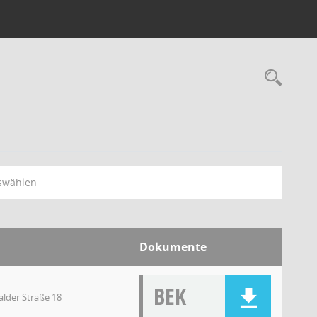
swählen
Dokumente
BEK
lder Straße 18