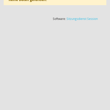
(Wird in
Software:
Sitzungsdienst
Session