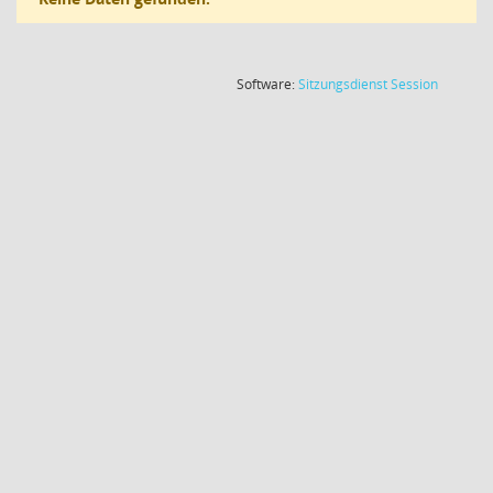
(Wird in
Software:
Sitzungsdienst
Session