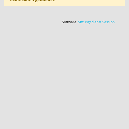
(Wird in
Software:
Sitzungsdienst
Session