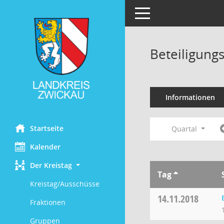
Toggle navigation
Beteiligung
Informationen
Startseite
Quartal
Kalender
Der Kreistag
Tag
Kreistag/Ausschüsse
14.11.2018
Fraktionen
Gruppen