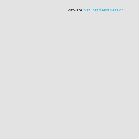
(Wird in
Software:
Sitzungsdienst
Session