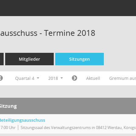
sausschuss - Termine 2018
Mitglieder
Sitzungen
Quartal 4
2018
Aktuell
Gremium au
Sitzung
Beteiligungsausschuss
17:00 Uhr
Sitzungssaal des Verwaltungszentrums in 08412 Werdau, Königs