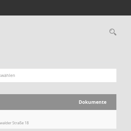
swählen
Dokumente
walder Straße 18