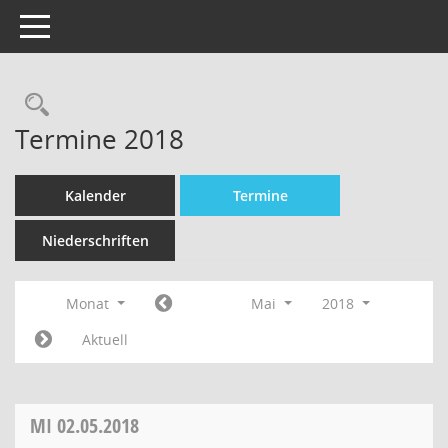
Toggle navigation
Termine 2018
Kalender
Termine
Niederschriften
Monat
Mai
2018
Aktuell
MI
02.05.2018