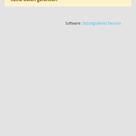
(Wird in
Software:
Sitzungsdienst
Session