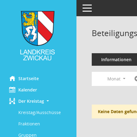
Toggle navigation
Beteiligung
Informationen
Startseite
Monat
Kalender
Der Kreistag
Keine Daten gefun
Kreistag/Ausschüsse
Fraktionen
Gruppen