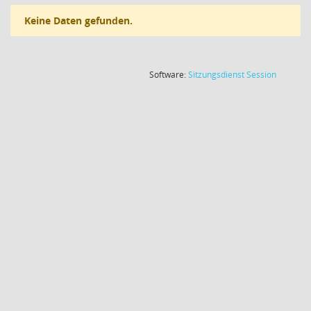
Keine Daten gefunden.
(Wird in
Software:
Sitzungsdienst
Session